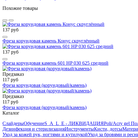
Похожие товары
137 руб
Фреза корундовая камень Конус скруглённый
137 руб
Фреза корундовая камень 601 HP 030 625 средний
Предзаказ
117 руб
Фреза корундовая (корундовый/камень)
Предзаказ
117 руб
Фреза корундовая (корундовый/камень)
Каталог
Слайдеры
Обучение
S_A_L_E - ЛИКВИДАЦИЯ
Poli/Acry gel По
Дезинфекция и стерилизация
Инструменты
Кисти, дотсы
Матери
Уход за кожей рук, ногтями и кутилукой
Уход за бровями и рес