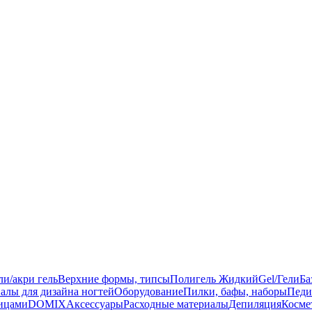
ли/акри гель
Верхние формы, типсы
Полигель Жидкий
Gel/Гели
Ба
алы для дизайна ногтей
Оборудование
Пилки, бафы, наборы
Педи
ницами
DOMIX
Аксессуары
Расходные материалы
Депиляция
Косме