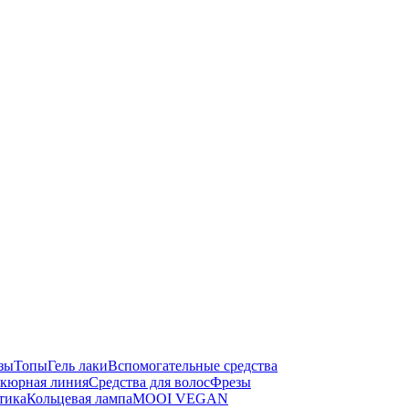
зы
Топы
Гель лаки
Вспомогательные средства
кюрная линия
Средства для волос
Фрезы
тика
Кольцевая лампа
MOOI VEGAN