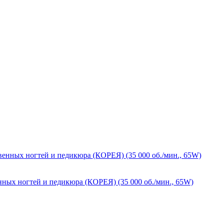
енных ногтей и педикюра (КОРЕЯ) (35 000 об./мин., 65W)