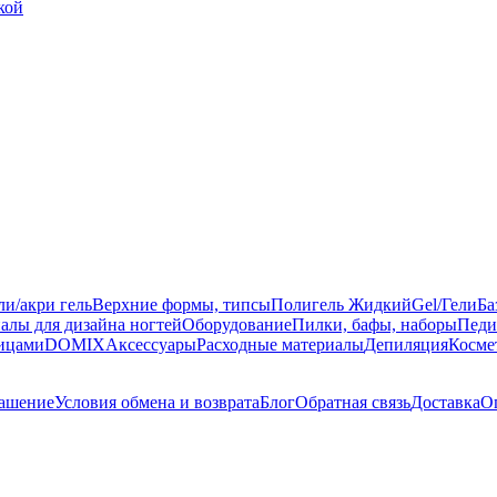
кой
ли/акри гель
Верхние формы, типсы
Полигель Жидкий
Gel/Гели
Ба
алы для дизайна ногтей
Оборудование
Пилки, бафы, наборы
Педи
ницами
DOMIX
Аксессуары
Расходные материалы
Депиляция
Косме
лашение
Условия обмена и возврата
Блог
Обратная связь
Доставка
О