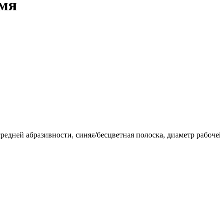
амя
редней абразивности, синяя/бесцветная полоска, диаметр рабоче