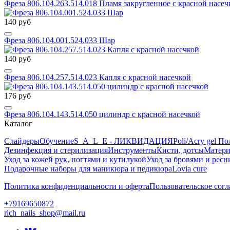
Фреза 806.104.263.514.018 Пламя закругленное с красной насеч
140 руб
Фреза 806.104.001.524.033 Шар
140 руб
Фреза 806.104.257.514.023 Капля с красной насечкой
176 руб
Фреза 806.104.143.514.050 цилиндр с красной насечкой
Каталог
Слайдеры
Обучение
S_A_L_E - ЛИКВИДАЦИЯ
Poli/Acry gel По
Дезинфекция и стерилизация
Инструменты
Кисти, дотсы
Матери
Уход за кожей рук, ногтями и кутилукой
Уход за бровями и рес
Подарочные наборы для маникюра и педикюра
Lovia cure
Политика конфиденциальности и оферта
Пользовательское сог
+79169650872
rich_nails_shop@mail.ru