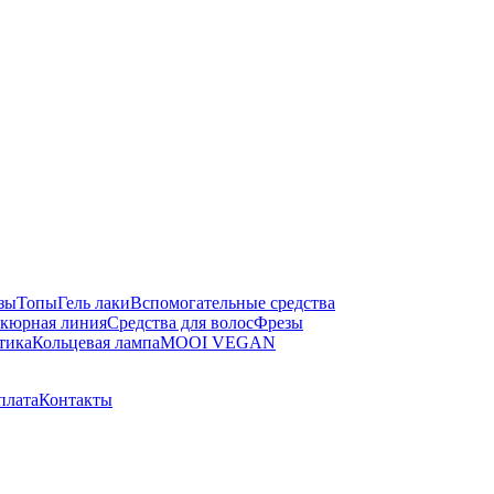
зы
Топы
Гель лаки
Вспомогательные средства
кюрная линия
Средства для волос
Фрезы
тика
Кольцевая лампа
MOOI VEGAN
плата
Контакты