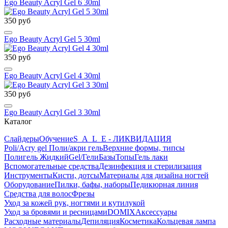
Ego Beauty Acryl Gel 6 30ml
350 руб
Ego Beauty Acryl Gel 5 30ml
350 руб
Ego Beauty Acryl Gel 4 30ml
350 руб
Ego Beauty Acryl Gel 3 30ml
Каталог
Слайдеры
Обучение
S_A_L_E - ЛИКВИДАЦИЯ
Poli/Acry gel Поли/акри гель
Верхние формы, типсы
Полигель Жидкий
Gel/Гели
Базы
Топы
Гель лаки
Вспомогательные средства
Дезинфекция и стерилизация
Инструменты
Кисти, дотсы
Материалы для дизайна ногтей
Оборудование
Пилки, бафы, наборы
Педикюрная линия
Средства для волос
Фрезы
Уход за кожей рук, ногтями и кутилукой
Уход за бровями и ресницами
DOMIX
Аксессуары
Расходные материалы
Депиляция
Косметика
Кольцевая лампа