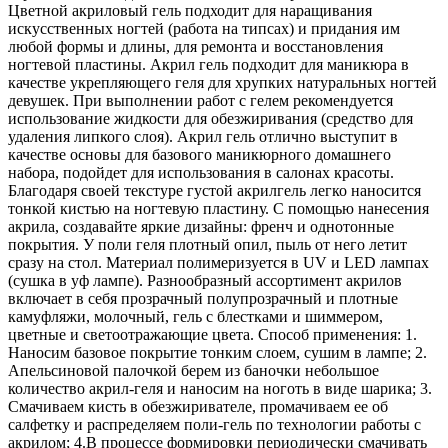
Цветной акриловый гель подходит для наращивания
искусственных ногтей (работа на типсах) и придания им
любой формы и длины, для ремонта и восстановления
ногтевой пластины. Акрил гель подходит для маникюра в
качестве укрепляющего геля для хрупких натуральных ногтей
девушек. При выполнении работ с гелем рекомендуется
использование жидкости для обезжиривания (средство для
удаления липкого слоя). Акрил гель отлично выступит в
качестве основы для базового маникюрного домашнего
набора, подойдет для использования в салонах красоты.
Благодаря своей текстуре густой акрилгель легко наносится
тонкой кистью на ногтевую пластину. С помощью нанесения
акрила, создавайте яркие дизайны: френч и однотонные
покрытия. У поли геля плотный опил, пыль от него летит
сразу на стол. Материал полимеризуется в UV и LED лампах
(сушка в уф лампе). Разнообразный ассортимент акрилов
включает в себя прозрачный полупрозрачный и плотные
камуфляжи, молочный, гель с блестками и шиммером,
цветные и светоотражающие цвета. Способ применения: 1.
Наносим базовое покрытие тонким слоем, сушим в лампе; 2.
Апельсиновой палочкой берем из баночки небольшое
количество акрил-геля и наносим на ноготь в виде шарика; 3.
Смачиваем кисть в обезжиривателе, промачиваем ее об
салфетку и распределяем поли-гель по технологии работы с
акрилом; 4.В процессе формировки периодически смачивать