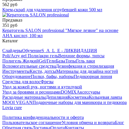
562 руб
Крем-скраб для удаления огрубевшей кожи 500 мл
Предзаказ
351 руб
Кератогель SALON professional "Мягкое лезвие" на основе
АНА кислот, 100 мл
Каталог
Слайдеры
Обучение
S_A_L_E - ЛИКВИДАЦИЯ
Poli/Acry gel Поли/акри гель
Верхние формы, типсы
Полигель Жидкий
Gel/Гели
Базы
Топы
Гель лаки
Вспомогательные средства
Дезинфекция и стерилизация
Инструменты
Кисти, дотсы
Материалы для дизайна ногтей
Оборудование
Пилки, бафы, наборы
Педикюрная линия
Средства для волос
Фрезы
Уход за кожей рук, ногтями и кутилукой
Уход за бровями и ресницами
DOMIX
Аксессуары
Расходные материалы
Депиляция
Косметика
Кольцевая лампа
MOOI VEGAN
Подарочные наборы для маникюра и педикюра
Lovia cure
Политика конфиденциальности и оферта
Пользовательское соглашение
Условия обмена и возврата
Блог
Обратная связь
Доставка
Оплата
Контакты