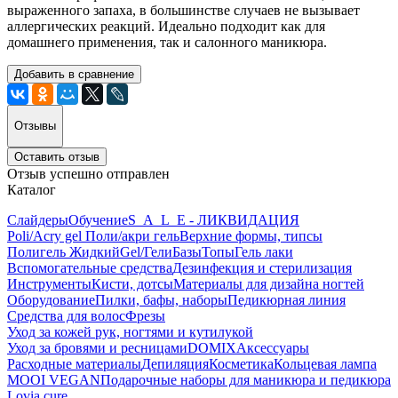
выраженного запаха, в большинстве случаев не вызывает
аллергических реакций. Идеально подходит как для
домашнего применения, так и салонного маникюра.
Добавить в сравнение
Отзывы
Оставить отзыв
Отзыв успешно отправлен
Каталог
Слайдеры
Обучение
S_A_L_E - ЛИКВИДАЦИЯ
Poli/Acry gel Поли/акри гель
Верхние формы, типсы
Полигель Жидкий
Gel/Гели
Базы
Топы
Гель лаки
Вспомогательные средства
Дезинфекция и стерилизация
Инструменты
Кисти, дотсы
Материалы для дизайна ногтей
Оборудование
Пилки, бафы, наборы
Педикюрная линия
Средства для волос
Фрезы
Уход за кожей рук, ногтями и кутилукой
Уход за бровями и ресницами
DOMIX
Аксессуары
Расходные материалы
Депиляция
Косметика
Кольцевая лампа
MOOI VEGAN
Подарочные наборы для маникюра и педикюра
Lovia cure