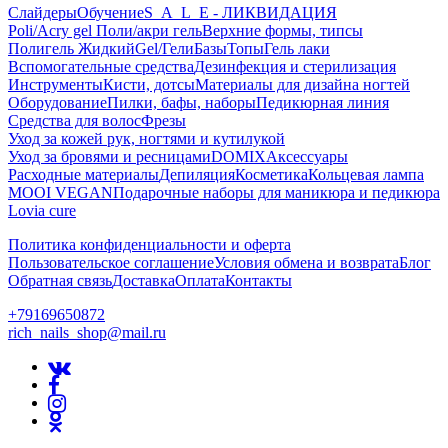
Слайдеры
Обучение
S_A_L_E - ЛИКВИДАЦИЯ
Poli/Acry gel Поли/акри гель
Верхние формы, типсы
Полигель Жидкий
Gel/Гели
Базы
Топы
Гель лаки
Вспомогательные средства
Дезинфекция и стерилизация
Инструменты
Кисти, дотсы
Материалы для дизайна ногтей
Оборудование
Пилки, бафы, наборы
Педикюрная линия
Средства для волос
Фрезы
Уход за кожей рук, ногтями и кутилукой
Уход за бровями и ресницами
DOMIX
Аксессуары
Расходные материалы
Депиляция
Косметика
Кольцевая лампа
MOOI VEGAN
Подарочные наборы для маникюра и педикюра
Lovia cure
Политика конфиденциальности и оферта
Пользовательское соглашение
Условия обмена и возврата
Блог
Обратная связь
Доставка
Оплата
Контакты
+79169650872
rich_nails_shop@mail.ru