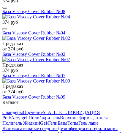
374 руб
База Viscosy Cover Rubber №08
374 руб
База Viscosy Cover Rubber №04
Предзаказ
от 374 руб
База Viscosy Cover Rubber №02
Предзаказ
374 руб
База Viscosy Cover Rubber №07
Предзаказ
от 374 руб
База Viscosy Cover Rubber №09
Каталог
Слайдеры
Обучение
S_A_L_E - ЛИКВИДАЦИЯ
Poli/Acry gel Поли/акри гель
Верхние формы, типсы
Полигель Жидкий
Gel/Гели
Базы
Топы
Гель лаки
Вспомогательные средства
Дезинфекция и стерилизация