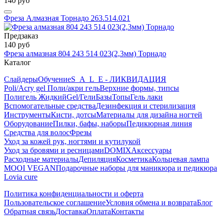
140 руб
Фреза Алмазная Торнадо 263.514.021
Предзаказ
140 руб
Фреза алмазная 804 243 514 023(2,3мм) Торнадо
Каталог
Слайдеры
Обучение
S_A_L_E - ЛИКВИДАЦИЯ
Poli/Acry gel Поли/акри гель
Верхние формы, типсы
Полигель Жидкий
Gel/Гели
Базы
Топы
Гель лаки
Вспомогательные средства
Дезинфекция и стерилизация
Инструменты
Кисти, дотсы
Материалы для дизайна ногтей
Оборудование
Пилки, бафы, наборы
Педикюрная линия
Средства для волос
Фрезы
Уход за кожей рук, ногтями и кутилукой
Уход за бровями и ресницами
DOMIX
Аксессуары
Расходные материалы
Депиляция
Косметика
Кольцевая лампа
MOOI VEGAN
Подарочные наборы для маникюра и педикюра
Lovia cure
Политика конфиденциальности и оферта
Пользовательское соглашение
Условия обмена и возврата
Блог
Обратная связь
Доставка
Оплата
Контакты