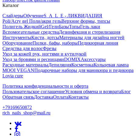
Каталог
Слайдеры
Обучение
S_A_L_E - ЛИКВИДАЦИЯ
Poli/Acry gel Поли/акри гель
Верхние формы, типсы
Полигель Жидкий
Gel/Гели
Базы
Топы
Гель лаки
Вспомогательные средства
Дезинфекция и стерилизация
Инструменты
Кисти, дотсы
Материалы для дизайна ногтей
Оборудование
Пилки, бафы, наборы
Педикюрная линия
Средства для волос
Фрезы
Уход за кожей рук, ногтями и кутилукой
Уход за бровями и ресницами
DOMIX
Аксессуары
Расходные материалы
Депиляция
Косметика
Кольцевая лампа
MOOI VEGAN
Подарочные наборы для маникюра и педикюра
Lovia cure
Политика конфиденциальности и оферта
Пользовательское соглашение
Условия обмена и возврата
Блог
Обратная связь
Доставка
Оплата
Контакты
+79169650872
rich_nails_shop@mail.ru