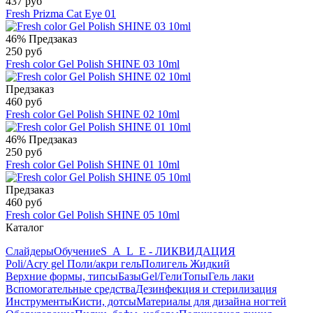
437 руб
Fresh Prizma Cat Eye 01
46%
Предзаказ
250 руб
Fresh color Gel Polish SHINE 03 10ml
Предзаказ
460 руб
Fresh color Gel Polish SHINE 02 10ml
46%
Предзаказ
250 руб
Fresh color Gel Polish SHINE 01 10ml
Предзаказ
460 руб
Fresh color Gel Polish SHINE 05 10ml
Каталог
Слайдеры
Обучение
S_A_L_E - ЛИКВИДАЦИЯ
Poli/Acry gel Поли/акри гель
Полигель Жидкий
Верхние формы, типсы
Базы
Gel/Гели
Топы
Гель лаки
Вспомогательные средства
Дезинфекция и стерилизация
Инструменты
Кисти, дотсы
Материалы для дизайна ногтей